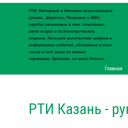
РТИ. Напорные и Напорно-всасывающие
рукава, Дюриты, Пищевые и МБС,
трубки резиновые и тех. пластины,
авто ковры и диэлектрические
коврики, большое количество шнуров и
неформовых изделий, сделанные в том
числе и под заказ по вашим
чертежам. Продажа по всей России.
Главная
РТИ Казань - р